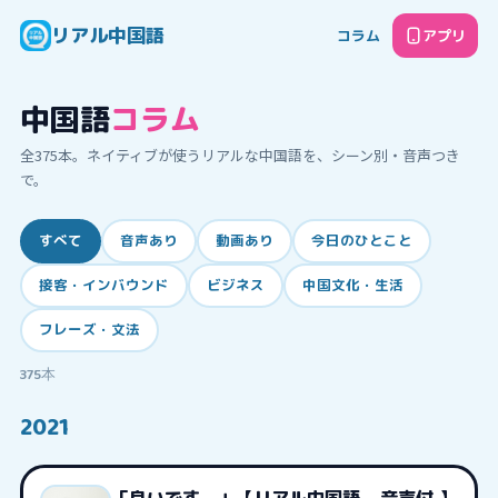
リアル中国語
コラム
アプリ
中国語
コラム
全
375
本。ネイティブが使うリアルな中国語を、シーン別・音声つき
で。
すべて
音声あり
動画あり
今日のひとこと
接客・インバウンド
ビジネス
中国文化・生活
フレーズ・文法
375
本
2021