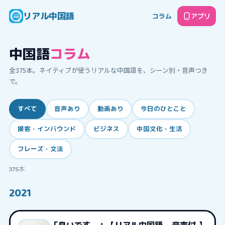
リアル中国語
コラム
アプリ
中国語
コラム
全
375
本。ネイティブが使うリアルな中国語を、シーン別・音声つき
で。
すべて
音声あり
動画あり
今日のひとこと
接客・インバウンド
ビジネス
中国文化・生活
フレーズ・文法
375
本
2021