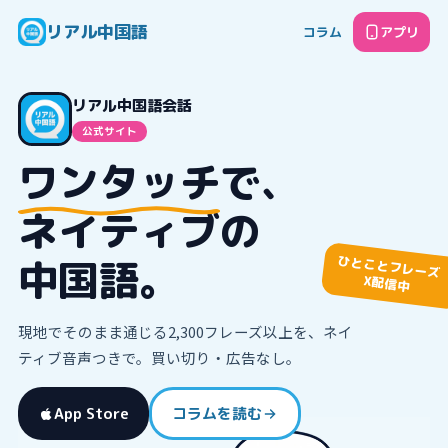
リアル中国語
コラム
アプリ
リアル中国語会話
公式サイト
ワンタッチ
で、
ネイティブの
中国語。
ひとことフレーズ
X配信中
現地でそのまま通じる
2,300
フレーズ以上を、ネイ
ティブ音声つきで。買い切り・広告なし。
App Store
コラムを読む