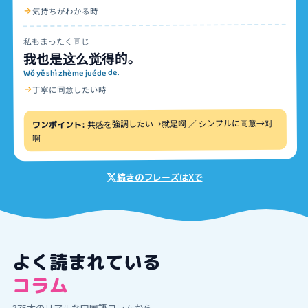
気持ちがわかる時
私もまったく同じ
我也是这么觉得的。
Wǒ yě shì zhème juéde de.
丁寧に同意したい時
共感を強調したい→就是啊 ／ シンプルに同意→对
ワンポイント:
啊
続きのフレーズはXで
よく読まれている
コラム
375
本のリアルな中国語コラムから