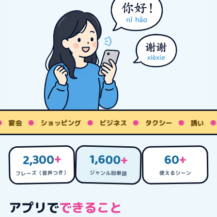
宴会
●
ショッピング
●
ビジネス
●
タクシー
●
誘い
●
1,600
+
2,300
+
60
+
フレーズ（音声つき）
ジャンル別単語
使えるシーン
アプリで
できること