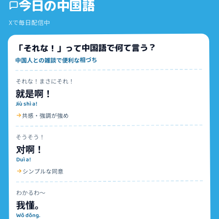
今日の中国語
Xで毎日配信中
「それな！」って中国語で何て言う？
中国人との雑談で便利な相づち
それな！まさにそれ！
就是啊！
Jiù shì a!
共感・強調が強め
そうそう！
对啊！
Duì a!
シンプルな同意
わかるわ〜
我懂。
Wǒ dǒng.