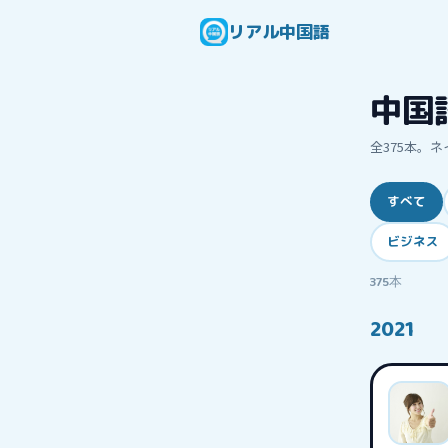
リアル中国語
中国
全
375
本。ネ
すべて
ビジネス
375
本
2021