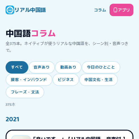
リアル中国語
コラム
アプリ
中国語
コラム
全
375
本。ネイティブが使うリアルな中国語を、シーン別・音声つき
で。
すべて
音声あり
動画あり
今日のひとこと
接客・インバウンド
ビジネス
中国文化・生活
フレーズ・文法
375
本
2021