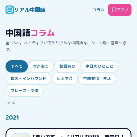
リアル中国語
コラム
アプリ
中国語
コラム
全
375
本。ネイティブが使うリアルな中国語を、シーン別・音声つき
で。
すべて
音声あり
動画あり
今日のひとこと
接客・インバウンド
ビジネス
中国文化・生活
フレーズ・文法
375
本
2021