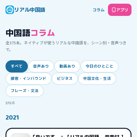
リアル中国語
コラム
アプリ
中国語
コラム
全
375
本。ネイティブが使うリアルな中国語を、シーン別・音声つき
で。
すべて
音声あり
動画あり
今日のひとこと
接客・インバウンド
ビジネス
中国文化・生活
フレーズ・文法
375
本
2021