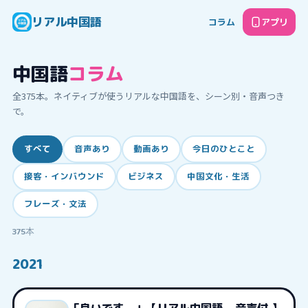
リアル中国語
コラム
アプリ
中国語
コラム
全
375
本。ネイティブが使うリアルな中国語を、シーン別・音声つき
で。
すべて
音声あり
動画あり
今日のひとこと
接客・インバウンド
ビジネス
中国文化・生活
フレーズ・文法
375
本
2021