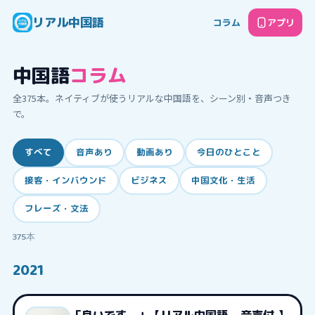
リアル中国語
コラム
アプリ
中国語
コラム
全
375
本。ネイティブが使うリアルな中国語を、シーン別・音声つき
で。
すべて
音声あり
動画あり
今日のひとこと
接客・インバウンド
ビジネス
中国文化・生活
フレーズ・文法
375
本
2021