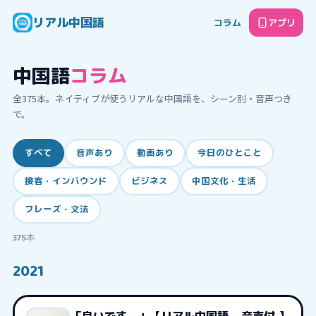
リアル中国語
コラム
アプリ
中国語
コラム
全
375
本。ネイティブが使うリアルな中国語を、シーン別・音声つき
で。
すべて
音声あり
動画あり
今日のひとこと
接客・インバウンド
ビジネス
中国文化・生活
フレーズ・文法
375
本
2021