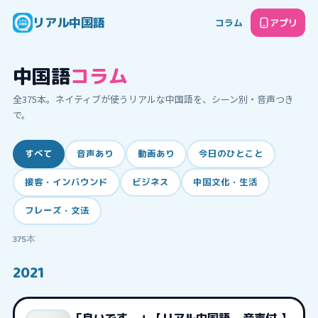
リアル中国語
コラム
アプリ
中国語
コラム
全
375
本。ネイティブが使うリアルな中国語を、シーン別・音声つき
で。
すべて
音声あり
動画あり
今日のひとこと
接客・インバウンド
ビジネス
中国文化・生活
フレーズ・文法
375
本
2021