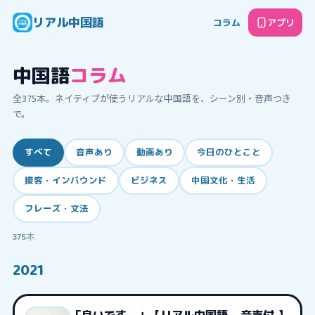
リアル中国語
コラム
アプリ
中国語
コラム
全
375
本。ネイティブが使うリアルな中国語を、シーン別・音声つき
で。
すべて
音声あり
動画あり
今日のひとこと
接客・インバウンド
ビジネス
中国文化・生活
フレーズ・文法
375
本
2021