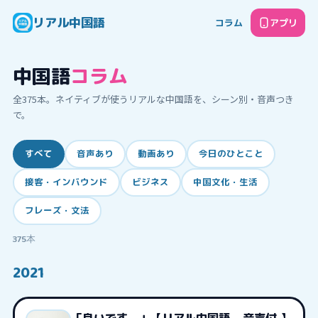
リアル中国語
コラム
アプリ
中国語
コラム
全
375
本。ネイティブが使うリアルな中国語を、シーン別・音声つき
で。
すべて
音声あり
動画あり
今日のひとこと
接客・インバウンド
ビジネス
中国文化・生活
フレーズ・文法
375
本
2021