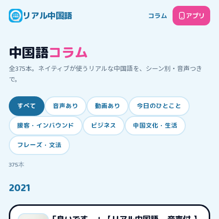
リアル中国語
コラム
アプリ
中国語
コラム
全
375
本。ネイティブが使うリアルな中国語を、シーン別・音声つき
で。
すべて
音声あり
動画あり
今日のひとこと
接客・インバウンド
ビジネス
中国文化・生活
フレーズ・文法
375
本
2021