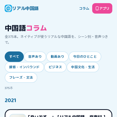
リアル中国語
コラム
アプリ
中国語
コラム
全
375
本。ネイティブが使うリアルな中国語を、シーン別・音声つき
で。
すべて
音声あり
動画あり
今日のひとこと
接客・インバウンド
ビジネス
中国文化・生活
フレーズ・文法
375
本
2021