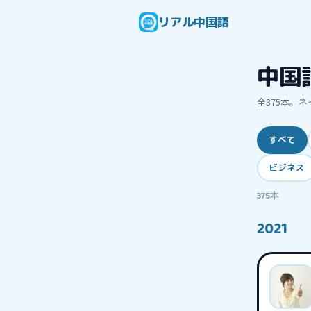
リアル中国語
中国
全
375
本。ネ
すべて
ビジネス
375
本
2021