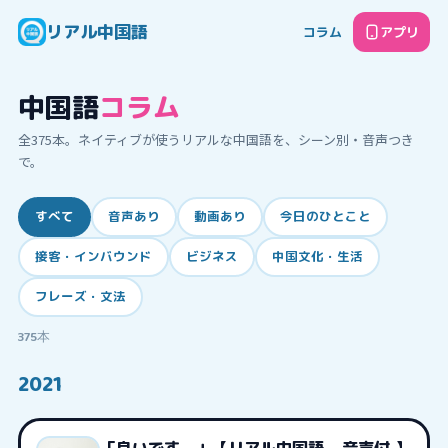
リアル中国語
コラム
アプリ
中国語
コラム
全
375
本。ネイティブが使うリアルな中国語を、シーン別・音声つき
で。
すべて
音声あり
動画あり
今日のひとこと
接客・インバウンド
ビジネス
中国文化・生活
フレーズ・文法
375
本
2021