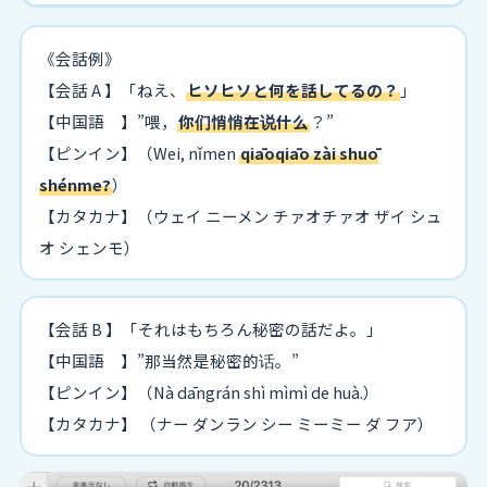
《会話例》
【会話 A 】「ねえ、
ヒソヒソと何を話してるの？
」
【中国語 】”喂，
你们悄悄在说什么
？”
【ピンイン】（Wei, nǐmen
qiāoqiāo zài shuō
shénme?
）
【カタカナ】（ウェイ ニーメン チァオチァオ ザイ シュ
オ シェンモ）
【会話 B 】「それはもちろん秘密の話だよ。」
【中国語 】”那当然是秘密的话。”
【ピンイン】（Nà dāngrán shì mìmì de huà.）
【カタカナ】 （ナー ダンラン シー ミーミー ダ フア）