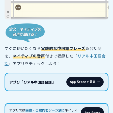
すぐに使いたくなる
実践的な中国語フレーズ
＆会話例
を、
ネイティブの音声
付きで収録した「
リアル中国語会
話
」アプリをチェックしよう！
アプリ「リアル中国語会話」
App Storeで見る →
アプリでは
ネイティ
接客・ご案内もシーン別に
App Store