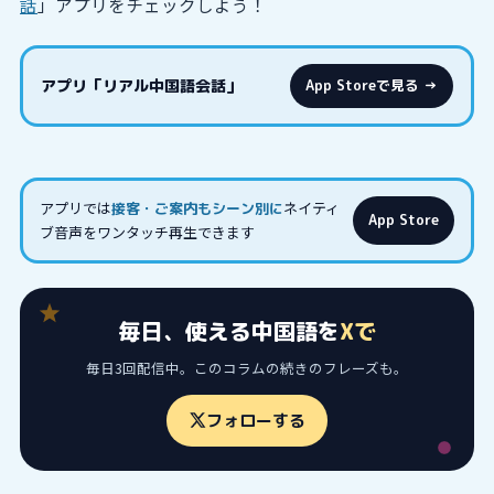
話
」アプリをチェックしよう！
アプリ「リアル中国語会話」
App Storeで見る →
アプリでは
ネイティ
接客・ご案内もシーン別に
App Store
ブ音声をワンタッチ再生できます
毎日、使える中国語を
Xで
毎日3回配信中。このコラムの続きのフレーズも。
フォローする