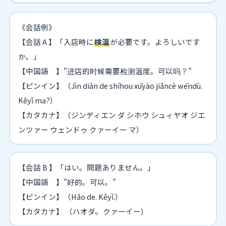
《会話例》
【会話 A 】「入店時に
検温
が必要です。よろしいです
か。」
【中国語 】”进店的时候需要检测温度。可以吗？”
【ピンイン】（Jìn diàn de shíhou xūyào jiǎncè wēndù.
Kěyǐ ma?）
【カタカナ】（ジンディエン ダ シホウ シュィヤオ ジエ
ンツァー ウェンドゥ クァーイー マ）
【会話 B 】「はい。問題ありません。」
【中国語 】”好的。可以。”
【ピンイン】（Hǎo de. Kěyǐ.）
【カタカナ】 （ハオダ。クァーイー）