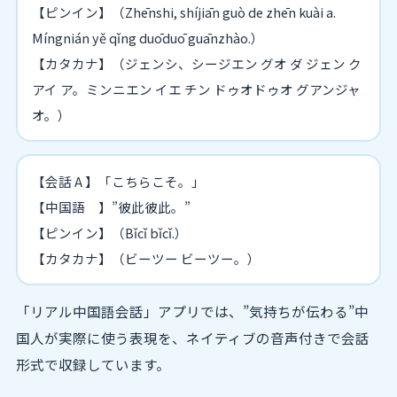
【ピンイン】（Zhēnshi, shíjiān guò de zhēn kuài a.
Míngnián yě qǐng duōduō guānzhào.）
【カタカナ】（ジェンシ、シージエン グオ ダ ジェン ク
アイ ア。ミンニエン イエ チン ドゥオドゥオ グアンジャ
オ。）
【会話 A 】「こちらこそ。」
【中国語 】”彼此彼此。”
【ピンイン】（Bǐcǐ bǐcǐ.）
【カタカナ】（ビーツー ビーツー。）
「リアル中国語会話」アプリでは、”気持ちが伝わる”中
国人が実際に使う表現を、ネイティブの音声付きで会話
形式で収録しています。