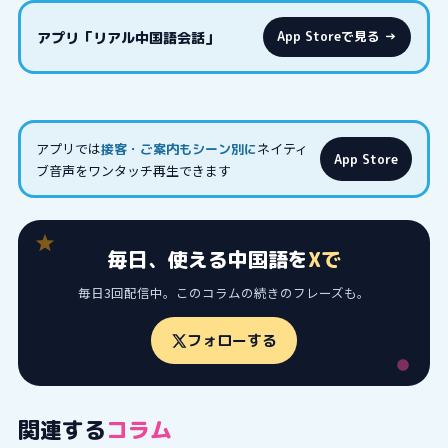
アプリ「リアル中国語会話」
App Storeで見る →
アプリでは
ネイティ
接客・ご案内もシーン別に
App Store
ブ音声をワンタッチ再生できます
毎日、使える中国語を
Xで
毎日3回配信中。このコラムの続きのフレーズも。
フォローする
関連する
コラム