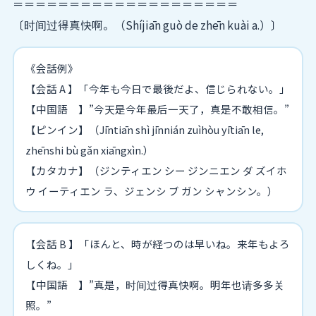
＝＝＝＝＝＝＝＝＝＝＝＝＝＝＝＝＝＝＝＝
〔时间过得真快啊。（Shíjiān guò de zhēn kuài a.）〕
《会話例》
【会話 A 】「今年も今日で最後だよ、信じられない。」
【中国語 】”今天是今年最后一天了，真是不敢相信。”
【ピンイン】（Jīntiān shì jīnnián zuìhòu yītiān le,
zhēnshi bù gǎn xiāngxìn.）
【カタカナ】（ジンティエン シー ジンニエン ダ ズイホ
ウ イーティエン ラ、ジェンシ ブ ガン シャンシン。）
【会話 B 】「ほんと、時が経つのは早いね。来年もよろ
しくね。」
【中国語 】”真是，时间过得真快啊。明年也请多多关
照。”