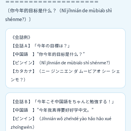
＝＝＝＝＝＝＝＝＝＝＝＝＝＝＝＝＝＝＝＝
〔你今年的目标是什么？（Nǐ jīnnián de mùbiāo shì
shénme?）〕
《会話例》
【会話 A 】「今年の目標は？」
【中国語 】”你今年的目标是什么？”
【ピンイン】（Nǐ jīnnián de mùbiāo shì shénme?）
【カタカナ】（ニー ジンニエン ダ ムービアオ シー シェ
ンモ？）
【会話 B 】「今年こそ中国語をちゃんと勉強する！」
【中国語 】”今年我真得要好好学中文。”
【ピンイン】（Jīnnián wǒ zhēndé yào hǎo hǎo xué
zhōngwén.）