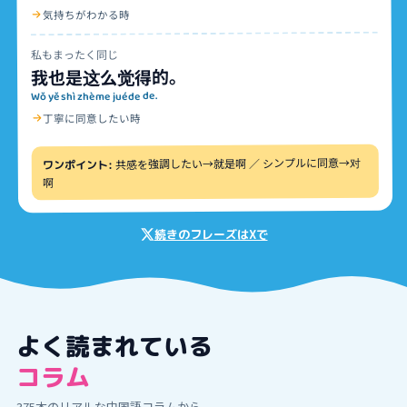
気持ちがわかる時
私もまったく同じ
我也是这么觉得的。
Wǒ yě shì zhème juéde de.
丁寧に同意したい時
共感を強調したい→就是啊 ／ シンプルに同意→对
ワンポイント:
啊
続きのフレーズはXで
よく読まれている
コラム
375
本のリアルな中国語コラムから