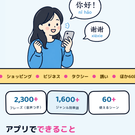
ショッピング
●
ビジネス
●
タクシー
●
誘い
●
ほか60
1,600
+
2,300
+
60
+
フレーズ（音声つき）
ジャンル別単語
使えるシーン
アプリで
できること