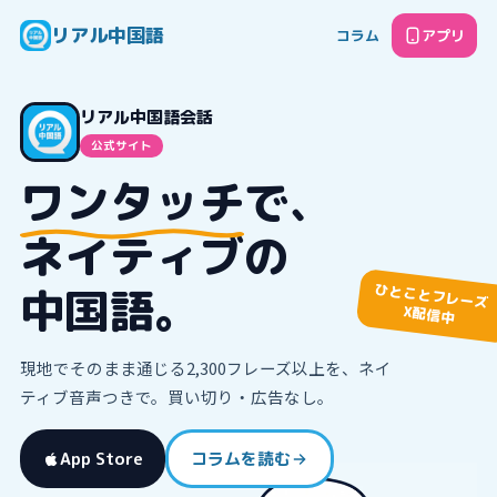
リアル中国語
コラム
アプリ
リアル中国語会話
公式サイト
ワンタッチ
で、
ネイティブの
中国語。
ひとことフレーズ
X配信中
現地でそのまま通じる
2,300
フレーズ以上を、ネイ
ティブ音声つきで。買い切り・広告なし。
App Store
コラムを読む