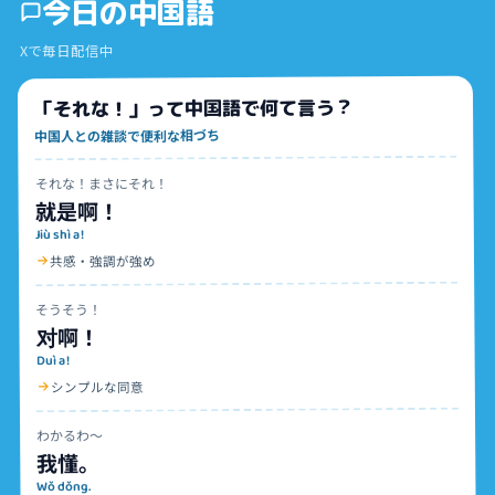
今日の中国語
Xで毎日配信中
「それな！」って中国語で何て言う？
中国人との雑談で便利な相づち
それな！まさにそれ！
就是啊！
Jiù shì a!
共感・強調が強め
そうそう！
对啊！
Duì a!
シンプルな同意
わかるわ〜
我懂。
Wǒ dǒng.