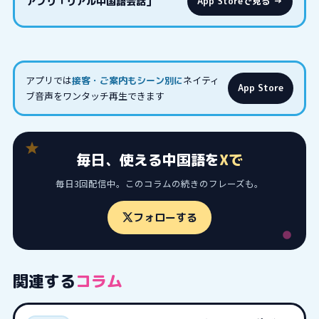
アプリ「リアル中国語会話」
App Storeで見る →
アプリでは
ネイティ
接客・ご案内もシーン別に
App Store
ブ音声をワンタッチ再生できます
毎日、使える中国語を
Xで
毎日3回配信中。このコラムの続きのフレーズも。
フォローする
関連する
コラム