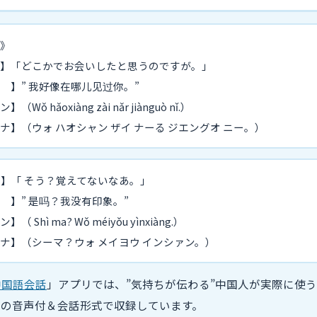
》
A 】「どこかでお会いしたと思うのですが。」
 】” 我好像在哪儿见过你。”
Wǒ hǎoxiàng zài nǎr jiànguò nǐ.）
ナ】（ウォ ハオシャン ザイ ナーる ジエングオ ニー。）
B 】「 そう？覚えてないなあ。」
 】” 是吗？我没有印象。”
（ Shì ma? Wǒ méiyǒu yìnxiàng.）
ナ】（シーマ？ウォ メイヨウ インシァン。）
中国語会話
」アプリでは、”気持ちが伝わる”中国人が実際に使
ブの音声付＆会話形式で収録しています。