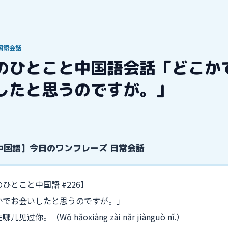
国語会話
のひとこと中国語会話「どこか
したと思うのですが。」
中国語】今日のワンフレーズ 日常会話
ひとこと中国語 #226】
かでお会いしたと思うのですが。」
见过你。（Wǒ hǎoxiàng zài nǎr jiànguò nǐ.）