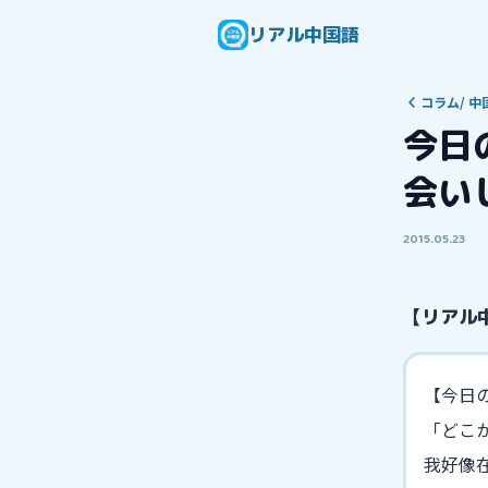
リアル中国語
コラム
/
中
今日
会い
2015.05.23
【リアル
【今日の
「どこ
我好像在哪儿