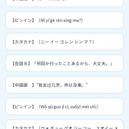
【ピンイン】（Nǐ yī gè rén xíng ma?）
【カタカナ】（ニー イー ゴ レン シン マ？）
【会話 B 】「何回か行ったことあるから、大丈夫。」
【中国語 】”我去过几次，所以没事。”
【ピンイン】（Wǒ qù guo jǐ cì, suǒyǐ méi shì.）
【カタカナ】（ウォ チュー グオ ジー ツー、スオイー メ