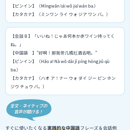
【ピンイン】（Míngwǎn lái wǒ jiā wán ba.）
【カタカナ】（ミンワン ライ ウォ ジア ワン バ。）
【会話 B 】「いいね！じゃあ何本か赤ワイン持ってく
ね。」
【中国語 】”好啊！那我带几瓶红酒去吧。”
【ピンイン】（Hǎo a! Nà wǒ dài jǐ píng hóngjiǔ qù
ba.）
【カタカナ】（ハオ ア！ナー ウォ ダイ ジー ピン ホン
ジウ チュウ バ。）
すぐに使いたくなる
実践的な中国語
フレーズ＆会話例