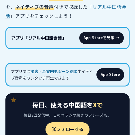
を、
ネイティブの音声
付きで収録した「
リアル中国語会
話
」アプリをチェックしよう！
アプリ「リアル中国語会話」
App Storeで見る →
アプリでは
ネイティ
接客・ご案内もシーン別に
App Store
ブ音声をワンタッチ再生できます
毎日、使える中国語を
Xで
毎日3回配信中。このコラムの続きのフレーズも。
フォローする