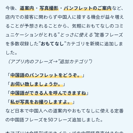
今後、
道案内
・
写真撮影
・
パンフレットのご案内
など、
店内での接客に関わらず中国人に接する機会が益々増え
ることが予想されることから、気軽におもてなしのコミ
ュニケーションがとれる”
とっさに使える”
定番フレーズ
を多数収録した”
おもてなし
”カテゴリを新規に追加しま
した。
（アプリ内のフレーズ→”追加カテゴリ”）
「
中国語のパンフレットをどうぞ。
」
「
お伺い致しましょうか。
」
「
中国語ができる人を呼んできますね
」
「
私が写真をお撮りしますよ。
」
など日本で中国人への道案内やおもてなしに使える定番
の中国語フレーズを50フレーズ追加しました。