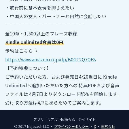
・旅行前に基本表現を押さえたい
・中国人の友人・パートナーと自然に会話したい
─────────────────
全10章・1,500以上のフレーズ収録
Kindle Unlimited会員は0円
予約はこちら→
https://www.amazon.co.jp/dp/B0GT2Q7QF8
【予約特典について】
ご予約いただいた方、および発売日4/20当日に Kindle
Unlimitedへ追加いただいた方への 特典PDFおよび音声
ファイルは 4月7日よりダウンロード配布を開始します。
受け取り方法は4/7にあらためてご案内します。
アプリ「リアル中国語会話」公式サイト
© 2017 Majestech LLC ・
プライバシーポリシー
・
X
・
運営会社