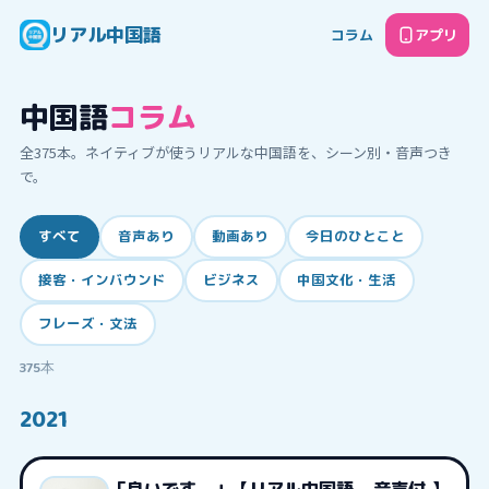
リアル中国語
コラム
アプリ
中国語
コラム
全
375
本。ネイティブが使うリアルな中国語を、シーン別・音声つき
で。
すべて
音声あり
動画あり
今日のひとこと
接客・インバウンド
ビジネス
中国文化・生活
フレーズ・文法
375
本
2021