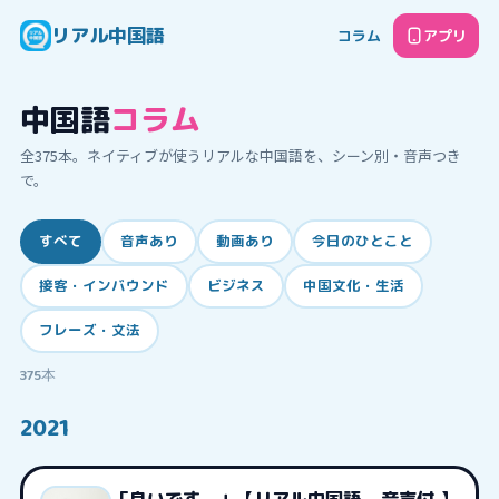
リアル中国語
コラム
アプリ
中国語
コラム
全
375
本。ネイティブが使うリアルな中国語を、シーン別・音声つき
で。
すべて
音声あり
動画あり
今日のひとこと
接客・インバウンド
ビジネス
中国文化・生活
フレーズ・文法
375
本
2021