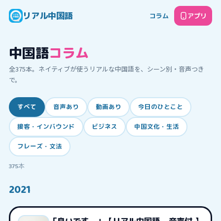
リアル中国語
コラム
アプリ
中国語
コラム
全
375
本。ネイティブが使うリアルな中国語を、シーン別・音声つき
で。
すべて
音声あり
動画あり
今日のひとこと
接客・インバウンド
ビジネス
中国文化・生活
フレーズ・文法
375
本
2021