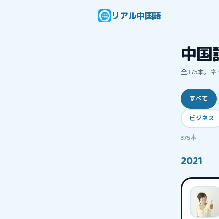
リアル中国語
中国
全
375
本。ネ
すべて
ビジネス
375
本
2021