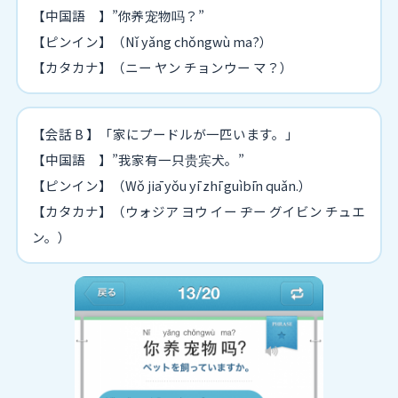
【中国語 】”你养宠物吗？”
【ピンイン】（Nǐ yǎng chǒngwù ma?）
【カタカナ】（ニー ヤン チョンウー マ？）
【会話 B 】「家にプードルが一匹います。」
【中国語 】”我家有一只贵宾犬。”
【ピンイン】（Wǒ jiā yǒu yī zhī guìbīn quǎn.）
【カタカナ】（ウォジア ヨウ イー ヂー グイビン チュエ
ン。）