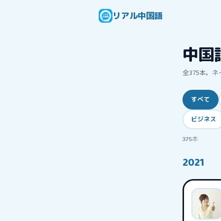
リアル中国語
中国
全
375
本。ネ
すべて
ビジネス
375
本
2021