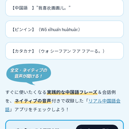
【中国語 】”我喜欢画画儿。”
【ピンイン】（Wǒ xǐhuān huàhuàr.）
【カタカナ】（ウォ シーフアン フア フアーる。）
すぐに使いたくなる
実践的な中国語フレーズ
＆会話例
を、
ネイティブの音声
付きで収録した「
リアル中国語会
話
」アプリをチェックしよう！