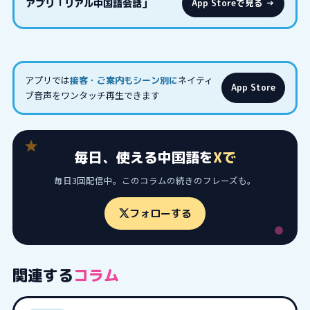
アプリ「リアル中国語会話」
App Storeで見る →
アプリでは
ネイティ
接客・ご案内もシーン別に
App Store
ブ音声をワンタッチ再生できます
毎日、使える中国語を
Xで
毎日3回配信中。このコラムの続きのフレーズも。
フォローする
関連する
コラム