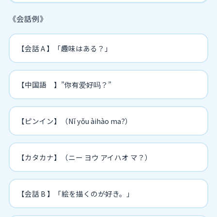
《会話例》
【会話 A 】「趣味はある？」
【中国語 】”你有爱好吗？”
【ピンイン】（Nǐ yǒu àihào ma?）
【カタカナ】（ニー ヨウ アイハオ マ？）
【会話 B 】「絵を描くのが好き。」