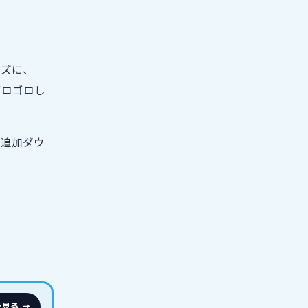
ーズに、
ゴロゴロし
で追加ダウ
eで見る →