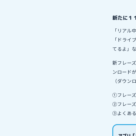
新たに１
「リアル
「ドライ
てるよ」な
新フレー
ンロード
（ダウン
①フレー
②フレー
③よくあ
アプリ「