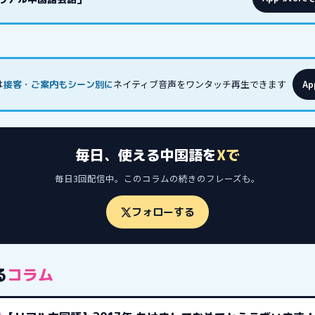
は
ネイティブ音声をワンタッチ再生できます
接客・ご案内もシーン別に
Ap
毎日、使える中国語を
Xで
毎日3回配信中。このコラムの続きのフレーズも。
フォローする
る
コラム