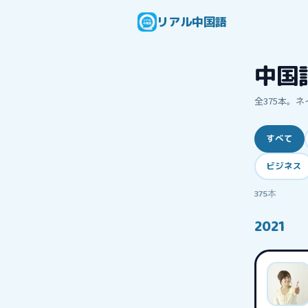
リアル中国語
中国
全
375
本。ネ
すべて
ビジネス
375
本
2021