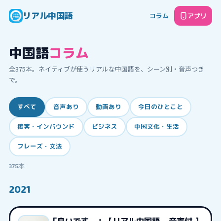
リアル中国語
コラム
アプリ
中国語
コラム
全
375
本。ネイティブが使うリアルな中国語を、シーン別・音声つき
で。
すべて
音声あり
動画あり
今日のひとこと
接客・インバウンド
ビジネス
中国文化・生活
フレーズ・文法
375
本
2021