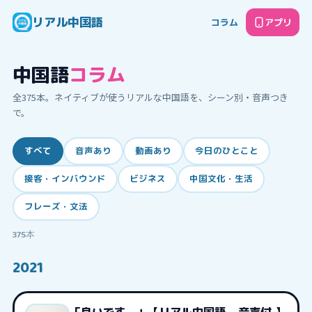
リアル中国語
コラム
アプリ
中国語
コラム
全
375
本。ネイティブが使うリアルな中国語を、シーン別・音声つき
で。
すべて
音声あり
動画あり
今日のひとこと
接客・インバウンド
ビジネス
中国文化・生活
フレーズ・文法
375
本
2021