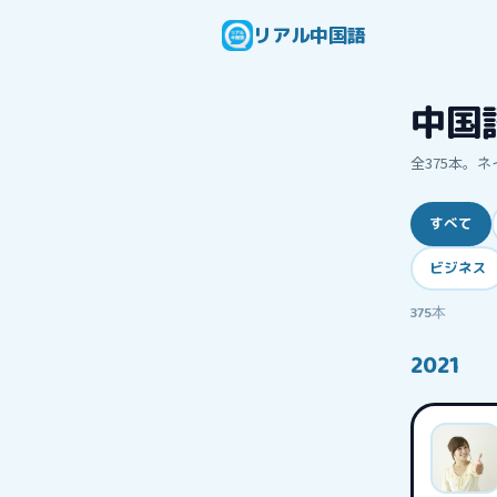
リアル中国語
中国
全
375
本。ネ
すべて
ビジネス
375
本
2021