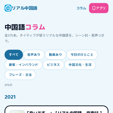
リアル中国語
コラム
アプリ
中国語
コラム
全
375
本。ネイティブが使うリアルな中国語を、シーン別・音声つき
で。
すべて
音声あり
動画あり
今日のひとこと
接客・インバウンド
ビジネス
中国文化・生活
フレーズ・文法
375
本
2021