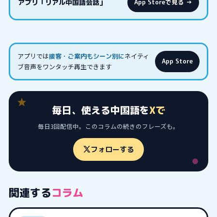
アプリ「リアル中国語会話」
App Storeで見る →
アプリでは
ネイティ
接客・ご案内もシーン別に
App Store
ブ音声をワンタッチ再生できます
毎日、使える中国語を
Xで
毎日3回配信中。このコラムの続きのフレーズも。
フォローする
関連する
コラム