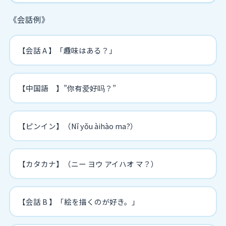
《会話例》
【会話 A 】「趣味はある？」
【中国語 】”你有爱好吗？”
【ピンイン】（Nǐ yǒu àihào ma?）
【カタカナ】（ニー ヨウ アイハオ マ？）
【会話 B 】「絵を描くのが好き。」