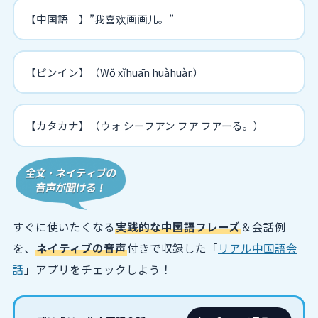
【中国語 】”我喜欢画画儿。”
【ピンイン】（Wǒ xǐhuān huàhuàr.）
【カタカナ】（ウォ シーフアン フア フアーる。）
すぐに使いたくなる
実践的な中国語フレーズ
＆会話例
を、
ネイティブの音声
付きで収録した「
リアル中国語会
話
」アプリをチェックしよう！