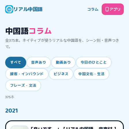
リアル中国語
コラム
アプリ
中国語
コラム
全
375
本。ネイティブが使うリアルな中国語を、シーン別・音声つき
で。
すべて
音声あり
動画あり
今日のひとこと
接客・インバウンド
ビジネス
中国文化・生活
フレーズ・文法
375
本
2021